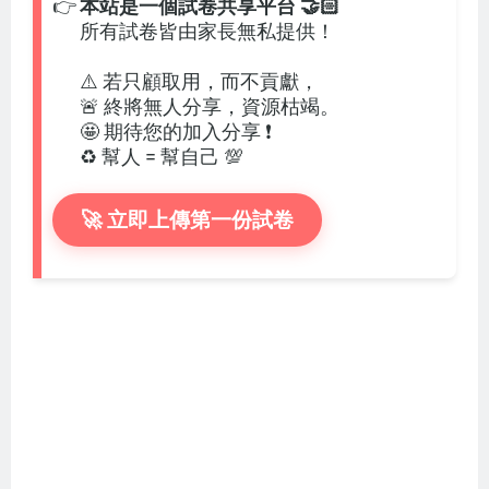
👉
本站是一個試卷共享平台 🤝🏻
所有試卷皆由家長無私提供！
⚠️ 若只顧取用，而不貢獻，
🚨 終將無人分享，資源枯竭。
🤩 期待您的加入分享 ❗
♻️ 幫人 = 幫自己 💯
🚀 立即上傳第一份試卷