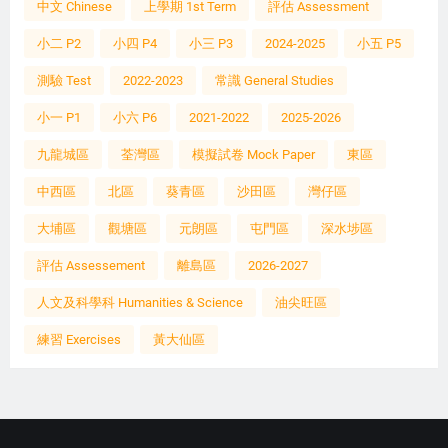
中文 Chinese
上學期 1st Term
評估 Assessment
小二 P2
小四 P4
小三 P3
2024-2025
小五 P5
測驗 Test
2022-2023
常識 General Studies
小一 P1
小六 P6
2021-2022
2025-2026
九龍城區
荃灣區
模擬試卷 Mock Paper
東區
中西區
北區
葵青區
沙田區
灣仔區
大埔區
觀塘區
元朗區
屯門區
深水埗區
評估 Assessement
離島區
2026-2027
人文及科學科 Humanities & Science
油尖旺區
練習 Exercises
黃大仙區