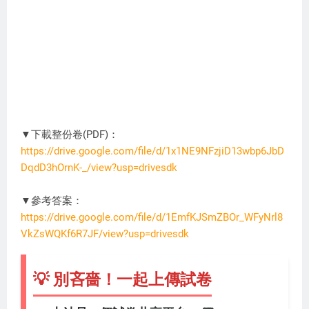
▼下載整份卷(PDF)：
https://drive.google.com/file/d/1x1NE9NFzjiD13wbp6JbD
DqdD3hOrnK-_/view?usp=drivesdk
DC3274
▼參考答案：
https://drive.google.com/file/d/1EmfKJSmZBOr_WFyNrl8
VkZsWQKf6R7JF/view?usp=drivesdk
💡 別吝嗇！一起上傳試卷