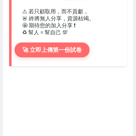
⚠️ 若只顧取用，而不貢獻，
🚨 終將無人分享，資源枯竭。
🤩 期待您的加入分享 ❗
♻️ 幫人 = 幫自己 💯
🚀 立即上傳第一份試卷