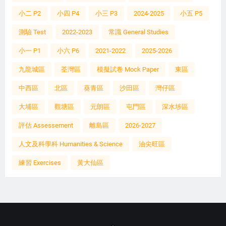
小二 P2
小四 P4
小三 P3
2024-2025
小五 P5
測驗 Test
2022-2023
常識 General Studies
小一 P1
小六 P6
2021-2022
2025-2026
九龍城區
荃灣區
模擬試卷 Mock Paper
東區
中西區
北區
葵青區
沙田區
灣仔區
大埔區
觀塘區
元朗區
屯門區
深水埗區
評估 Assessement
離島區
2026-2027
人文及科學科 Humanities & Science
油尖旺區
練習 Exercises
黃大仙區