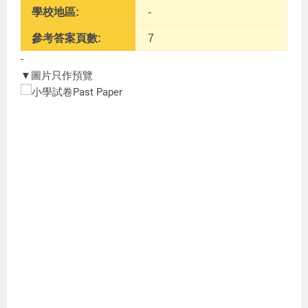
學校地區:
-
參考答案頁數:
7
-
▼圖片只作預覽