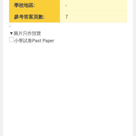
學校地區:
-
參考答案頁數:
7
-
▼圖片只作預覽