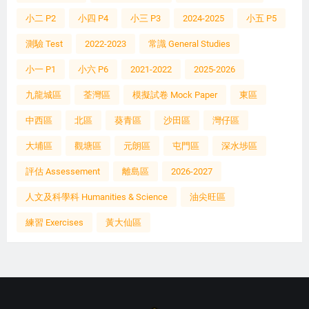
小二 P2
小四 P4
小三 P3
2024-2025
小五 P5
測驗 Test
2022-2023
常識 General Studies
小一 P1
小六 P6
2021-2022
2025-2026
九龍城區
荃灣區
模擬試卷 Mock Paper
東區
中西區
北區
葵青區
沙田區
灣仔區
大埔區
觀塘區
元朗區
屯門區
深水埗區
評估 Assessement
離島區
2026-2027
人文及科學科 Humanities & Science
油尖旺區
練習 Exercises
黃大仙區