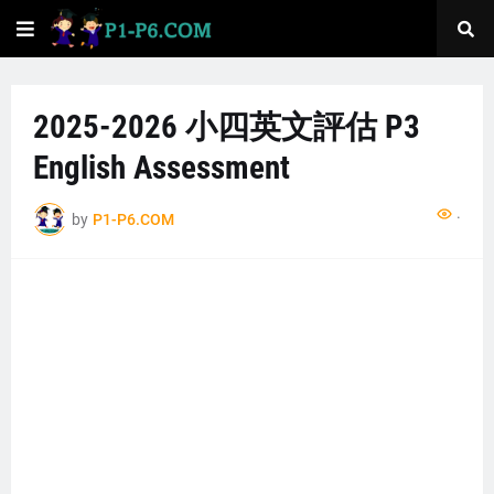
2025-2026 小四英文評估 P3
English Assessment
...
by
P1-P6.COM