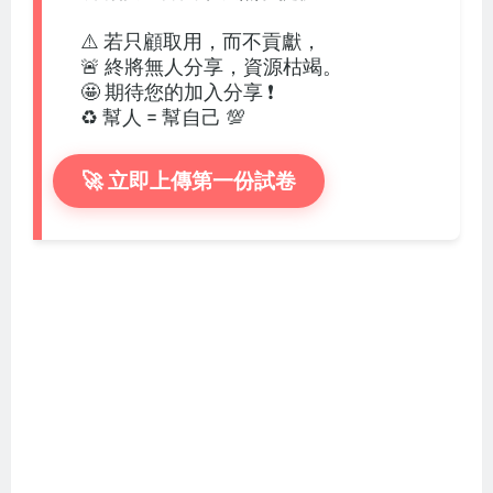
⚠️ 若只顧取用，而不貢獻，
🚨 終將無人分享，資源枯竭。
🤩 期待您的加入分享 ❗
♻️ 幫人 = 幫自己 💯
🚀 立即上傳第一份試卷