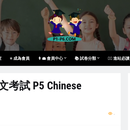
室
⭐ 成為會員
👨‍💼 會員中心
📚 試卷分類
🙇‍♀️ 進站必讀
文考試 P5 Chinese
...