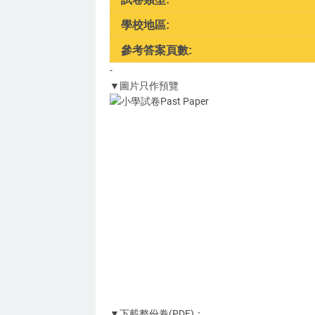
學校地區:
參考答案頁數:
-
▼圖片只作預覽
▼下載整份卷(PDF)：