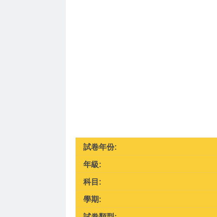
試卷年份:
年級:
科目:
學期:
試卷類型: