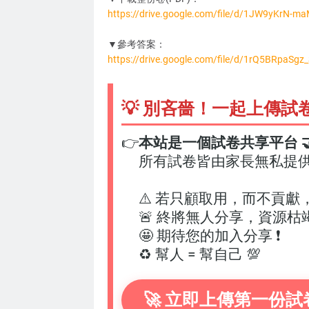
https://drive.google.com/file/d/1JW9yKrN
DC3274
▼參考答案：
https://drive.google.com/file/d/1rQ5BRpaSg
💡 別吝嗇！一起上傳試
👉
本站是一個試卷共享平台 🤝
所有試卷皆由家長無私提
⚠️ 若只顧取用，而不貢獻
🚨 終將無人分享，資源枯
🤩 期待您的加入分享 ❗
♻️ 幫人 = 幫自己 💯
🚀 立即上傳第一份試