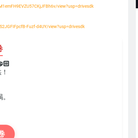
-maM1emFH9EVZU57CKjJFBh6v/view?usp=drivesdk
z_S2JGFIFpcfB-Fuzf-d4UY/view?usp=drivesdk
卷
🏻
供！
，
竭。
卷