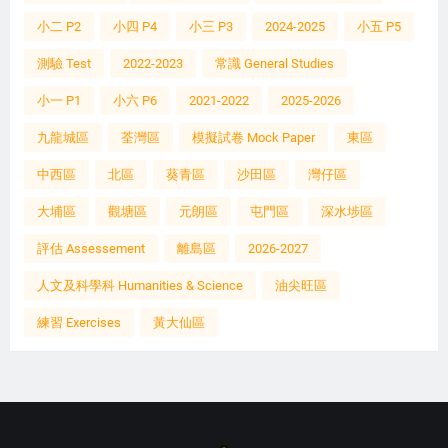
小二 P2
小四 P4
小三 P3
2024-2025
小五 P5
測驗 Test
2022-2023
常識 General Studies
小一 P1
小六 P6
2021-2022
2025-2026
九龍城區
荃灣區
模擬試卷 Mock Paper
東區
中西區
北區
葵青區
沙田區
灣仔區
大埔區
觀塘區
元朗區
屯門區
深水埗區
評估 Assessement
離島區
2026-2027
人文及科學科 Humanities & Science
油尖旺區
練習 Exercises
黃大仙區