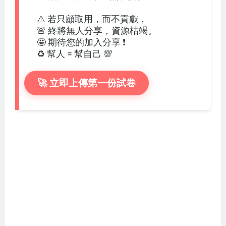
⚠️ 若只顧取用，而不貢獻，
🚨 終將無人分享，資源枯竭。
🤩 期待您的加入分享 ❗
♻️ 幫人 = 幫自己 💯
🚀 立即上傳第一份試卷